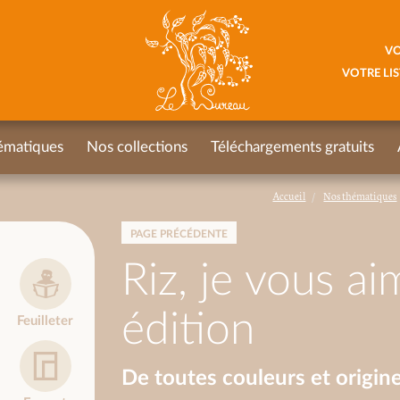
VO
VOTRE LIS
ématiques
Nos collections
Téléchargements gratuits
Accueil
Nos thématiques
PAGE PRÉCÉDENTE
Riz, je vous ai
édition
Feuilleter
De toutes couleurs et origin