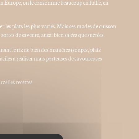
, en Europe, on le consomme beaucoup en Italie, en
r les plats les plus variés. Mais ses modes de cuisson
sortes de saveurs, aussi bien salées que sucrées.
inant le riz de bien des manières (soupes, plats
faciles à réaliser mais porteuses de savoureuses
velles recettes