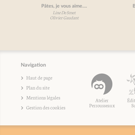
Pâtes, je vous aime....
Boeufs, je 
Line De Smet
Olivier
Olivier Gaudant
Aude 
Navigation
Haut de page
Plan du site
Mentions légales
Atelier
Édit
Perrousseaux
S
Gestion des cookies