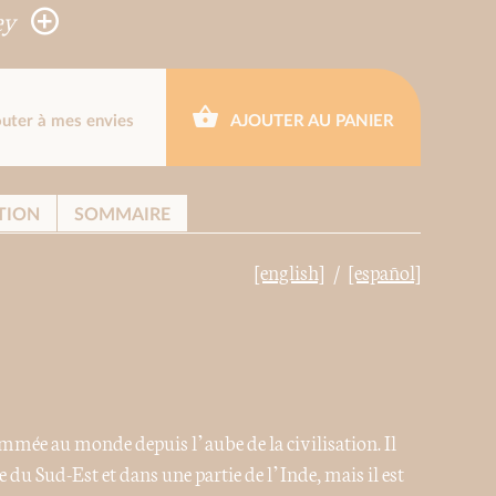
ey
outer à mes envies
AJOUTER AU PANIER
TION
SOMMAIRE
[english]
[español]
nsommée au monde depuis l’aube de la civilisation. Il
e du Sud-Est et dans une partie de l’Inde, mais il est