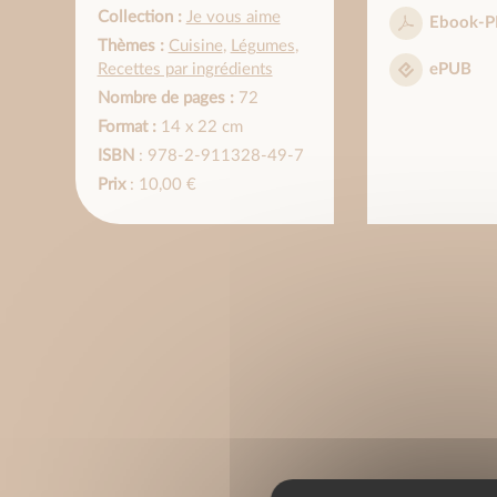
Collection :
Je vous aime
Ebook-P
Thèmes :
Cuisine
,
Légumes
,
Recettes par ingrédients
ePUB
Nombre de pages :
72
Format :
14 x 22 cm
ISBN
: 978-2-911328-49-7
Prix
: 10,00 €