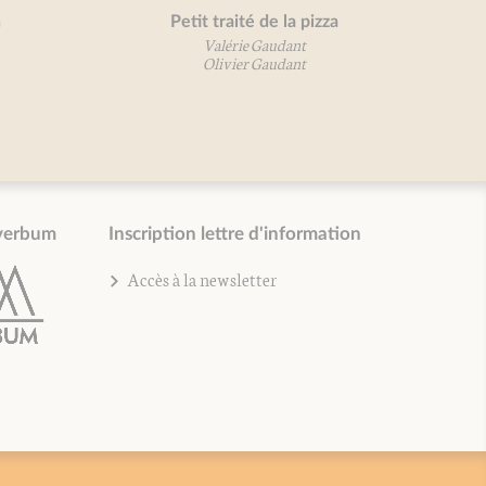
Petit traité de la pizza
Encornets,
vos cous
Valérie Gaudant
Olivier Gaudant
O
verbum
Inscription lettre d'information
Accès à la newsletter