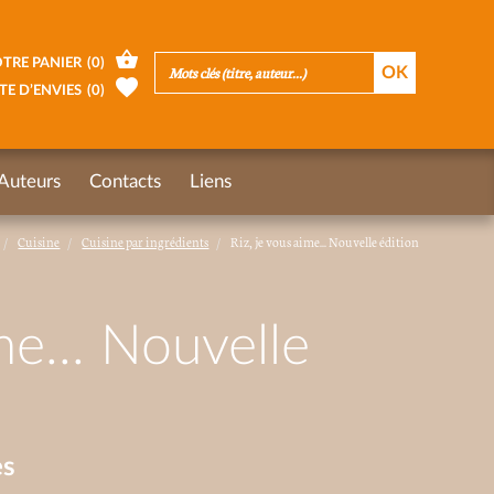
TRE PANIER
(
0
)
TE D’ENVIES
(
0
)
Auteurs
Contacts
Liens
Cuisine
Cuisine par ingrédients
Riz, je vous aime... Nouvelle édition
me... Nouvelle
es