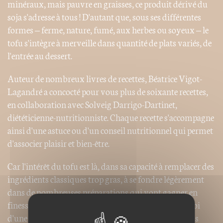
minéraux, mais pauvre en graisses, ce produit dérivé du
soja s'adresse à tous ! D'autant que, sous ses différentes
formes – ferme, nature, fumé, aux herbes ou soyeux – le
tofu s'intègre à merveille dans quantité de plats variés, de
l'entrée au dessert.
Auteur de nombreux livres de recettes, Béatrice Vigot-
Lagandré a concocté pour vous plus de soixante recettes,
en collaboration avec Solveig Darrigo-Dartinet,
diététicienne-nutritionniste. Chaque recette s'accompagne
ainsi d'une astuce ou d'un conseil nutritionnel qui permet
d'associer plaisir et bien-être.
Car l'intérêt du tofu est là, dans sa capacité à remplacer des
ingrédients classiques trop gras, à se fondre légèrement
dans de nombreuses préparations qui vont gagner en
finesse et dont il va relever les saveurs ! Et d'un emploi
d'une rare simplicité ! Au quotidien et pour les grands