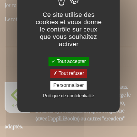
jours !
Ce site utilise des
Le tofu ? Vous hésitez ? Osez !
cookies et vous donne
le contrôle sur ceux
que vous souhaitez
SOMMAIRE
activer
PRESSE
Tout accepter
Tout refuser
Nos ePubs sont des versions adaptées aux
Personnaliser
liseuses électroniques prenant en charge le
Politique de confidentialité
format ePub de type Sony Reader, Kobo,
Booken Cybook, Kindle, Ipad ou Iphone
(avec l'appli iBooks) ou autres "ereaders"
adaptés.