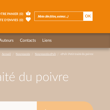
TRE PANIER
(
0
)
TE D’ENVIES
(
0
)
Auteurs
Contacts
Liens
Accueil
Nouveautés
Nouveautés ePub
ePub : Petit traité du poivre
aité du poivre