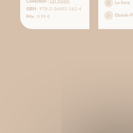
Collection :
Les traités
Le livre
ISBN
: 978-2-36402-162-4
Ebook-P
Prix
: 9,99 €