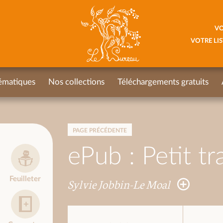
VO
VOTRE LIS
ématiques
Nos collections
Téléchargements gratuits
PAGE PRÉCÉDENTE
ePub : Petit tr
Feuilleter
Sylvie Jobbin-Le Moal