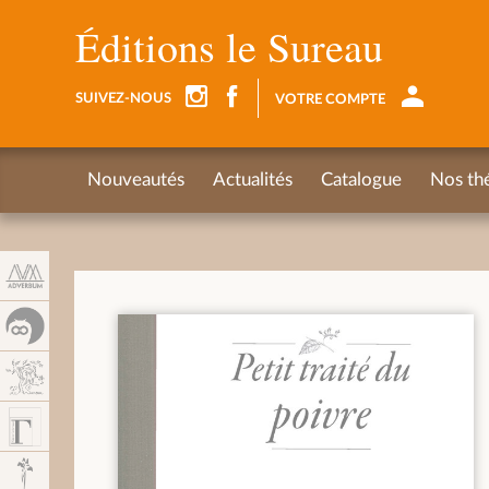
Panneau de gestion des cookies
Éditions le Sureau
SUIVEZ-NOUS
VOTRE COMPTE
Nouveautés
Actualités
Catalogue
Nos th