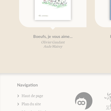
ufs, je vous aime...
Petit traité du yaourt
Olivier Gaudant
Mireille Gayet
Aude Mairey
Navigation
Haut de page
Plan du site