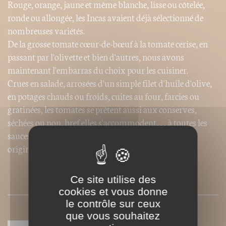
Rouge, orange, jaune et même blanche, lisse ou côtelée,
ronde ou allongée, les Incas avaient déjà sélectionné de
nombreuses variétés.
De la grosse tomate cœur-de-bœuf à la tomate cerise, en
passant par l'olivette et bien d'autres, nous avons
maintenant l'embarras du choix pour les cuisiner.
Crues en salade, arrosées d'un simple filet d'huile d'olive,
en potages chauds ou froids, cuites au four, farcies ou
gratinées, les tomates se prêtent aussi aux conserves,
séchées ou non, bref elles s'accommodent… à toutes les
sauces. Nouvelle édition comprenant vingt recettes
originales
Ce site utilise des
SOMMAIRE
cookies et vous donne
le contrôle sur ceux
que vous souhaitez