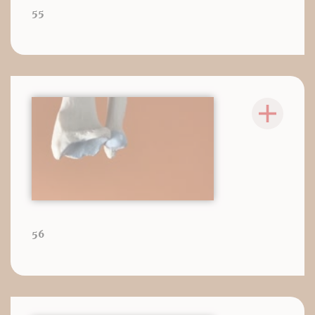
55
56