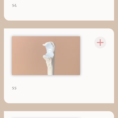
54
55