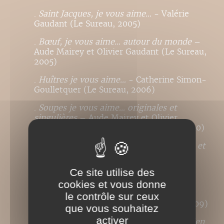
.
Saint Jacques, je vous aime…
- Valérie
Gaudant (Le Sureau, 2005)
.
Bœuf, je vous aime… autour du monde
–
Aude Mairey et Olivier Gaudant (Le Sureau,
2005)
.
Huîtres je vous aime…
- Catherine Simon-
Goulletquer (Le Sureau, 2006)
.
Soupes je vous aime… originales et
singulières
– Aude Mairey et Olivier
Gaudant (Le Sureau, 2006, Nouv. éd. 2010)
.
Champignons, je vous aime... sylvestres et
cultivés
– Béatrice Vigot-Lagandré (Le
Sureau, 2006)
Ce site utilise des
cookies et vous donne
. Riz, je vous aime de toutes couleurs et
toutes origines
– Aude Mairey et Olivier
le contrôle sur ceux
Gaudant (Le Sureau, 2007, Nouv. éd. 2009)
que vous souhaitez
activer
.
Poulets, je vous aime… en blanc(s) et bien