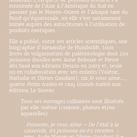
emmenée de l’Asie à l’Amérique du Sud en
passant par le Moyen-Orient et l’Afrique tant du
Nord qu’équatoriale, où elle s’est notamment
initiée auprès des autochtones à l’utilisation de
produits exotiques.
Elle a publié, outre ses articles scientifiques, une
biographie d’Alexandre de Humboldt, trois
livres de vulgarisation de paléontologie dont
Les
poissons fossiles
avec Anne Belouze et Pierre
Abi Saad aux éditions Desiris en 2003 et, seule
ou en collaboration avec ses enfants (Valérie,
Nathalie et Olivier Gaudant), six
Je vous aime…
,
quatre
Petits traités
et cinq
Grands traités
aux
éditions Le Sureau.
Tous ses ouvrages culinaires sont illustrés
par elle-même (crayons, plumes et/ou
aquarelles).
.
Poissons, je vous aime – De l'étal à la
casserole, 65 poissons en 65 recettes
-
avec Aude Mairey et Olivier Gaudant (Le