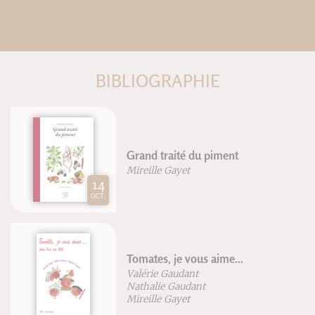
BIBLIOGRAPHIE
Grand traité des herbes
ent
aromatiques
Mireille Gayet
e...
Grand traité des fleurs
comestibles
Mireille Gayet