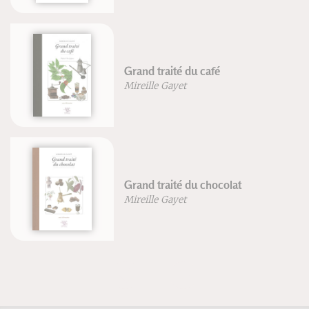
Petit traité des petits-far
Mireille Gayet
colat
Grand traité des cucurbi
Mireille Gayet