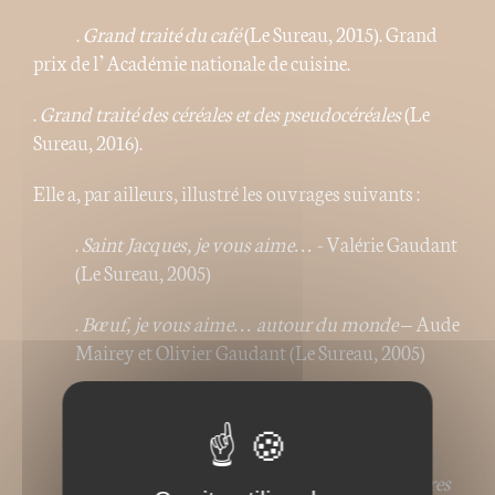
.
Grand traité du café
(Le Sureau, 2015). Grand
prix de l’Académie nationale de cuisine.
.
Grand traité des céréales et des pseudocéréales
(Le
Sureau, 2016).
Elle a, par ailleurs, illustré les ouvrages suivants :
.
Saint Jacques, je vous aime…
- Valérie Gaudant
(Le Sureau, 2005)
.
Bœuf, je vous aime… autour du monde
– Aude
Mairey et Olivier Gaudant (Le Sureau, 2005)
.
Huîtres je vous aime…
- Catherine Simon-
Goulletquer (Le Sureau, 2006)
.
Soupes je vous aime… originales et singulières