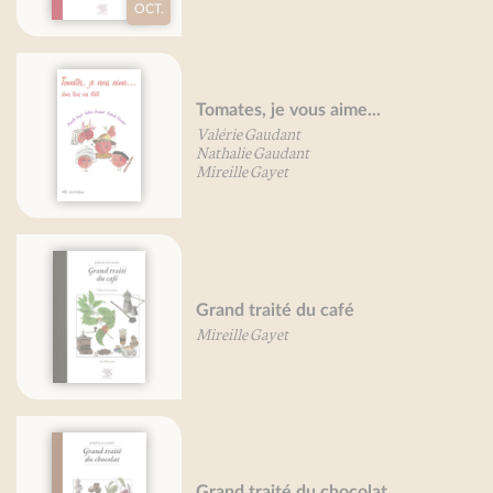
Grand traité des fleurs
comestibles
Mireille Gayet
Petit traité des petits-farcis
Mireille Gayet
t
Grand traité des cucurbitac